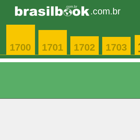
.com.br
1700
1701
1702
1703