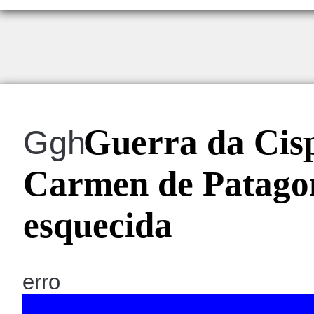
Guerra da Cisp
Ggh
Carmen de Patagon
esquecida
erro