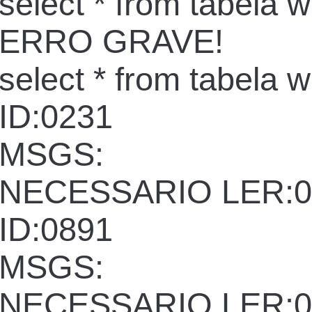
select * from tabela 
ERRO GRAVE!
select * from tabela 
ID:0231
MSGS:
NECESSARIO LER:0
ID:0891
MSGS:
NECESSARIO LER:0