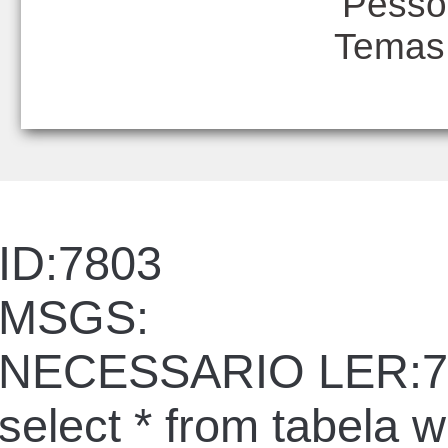
Pesso
Temas
ID:7803
MSGS:
NECESSARIO LER:7
select * from tabela 