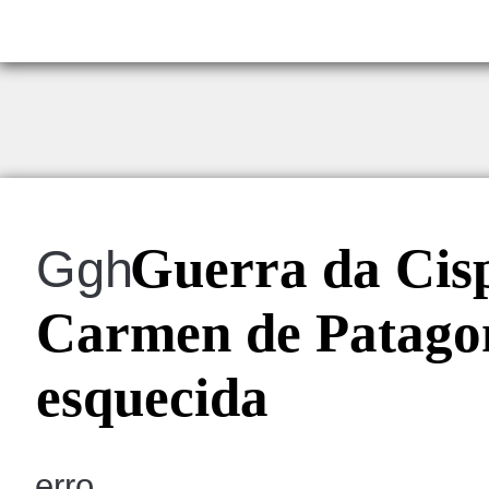
Guerra da Cisp
Ggh
Carmen de Patagon
esquecida
erro