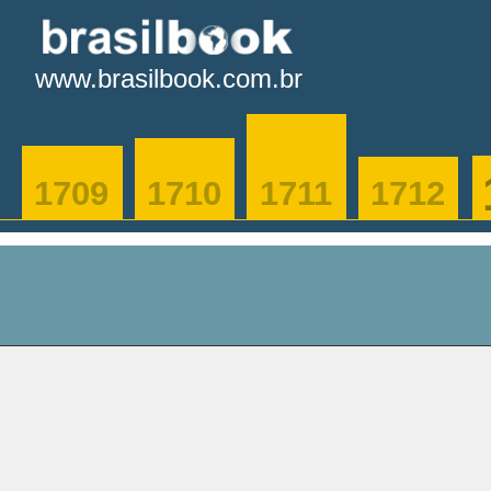
www.brasilbook.com.br
1709
1710
1711
1712