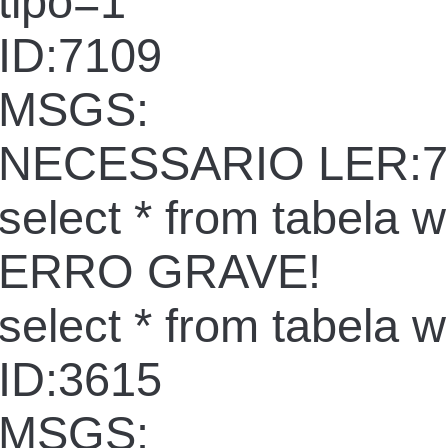
tipo=1
ID:7109
MSGS:
NECESSARIO LER:7
select * from tabela 
ERRO GRAVE!
select * from tabela 
ID:3615
MSGS: