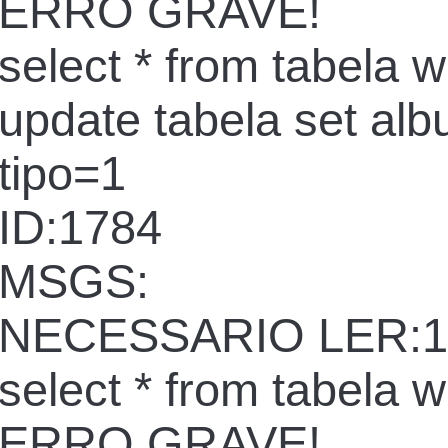
ERRO GRAVE!
select * from tabela 
update tabela set al
tipo=1
ID:1784
MSGS:
NECESSARIO LER:1
select * from tabela 
ERRO GRAVE!