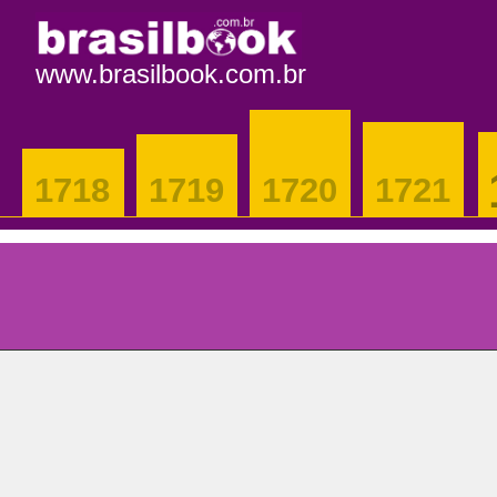
www.brasilbook.com.br
1718
1719
1720
1721