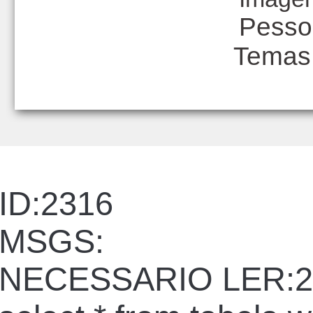
Pesso
Temas
ID:2316
MSGS:
NECESSARIO LER:2