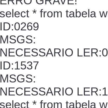
ERRO GRAVE!
select * from tabela 
ID:0269
MSGS:
NECESSARIO LER:0
ID:1537
MSGS:
NECESSARIO LER:1
select * from tabela 