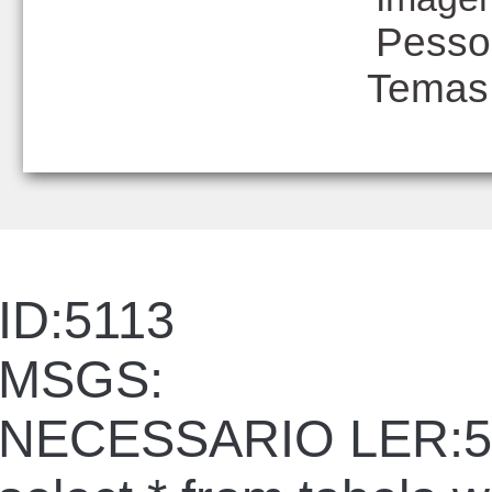
Pesso
Temas
ID:5113
MSGS:
NECESSARIO LER:5