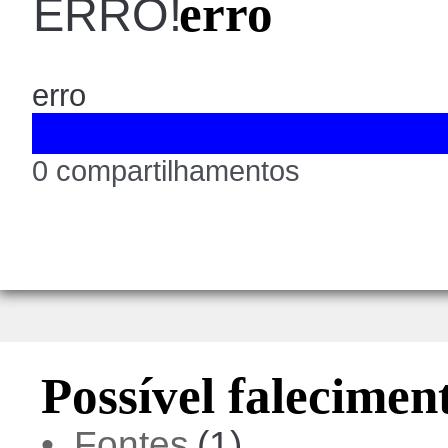
erro
ERRO!
erro
0 compartilhamentos
Possível falecimen
• Fontes
(1)