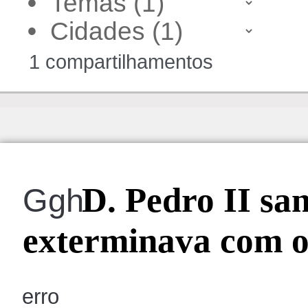
•
•
1 compartilhamentos
D. Pedro II san
Ggh
exterminava com o 
erro