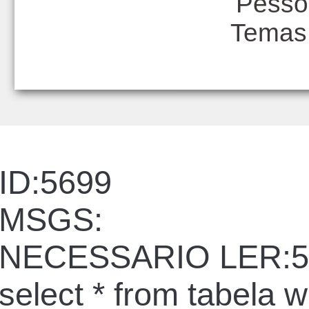
Pesso
Temas
ID:5699
MSGS:
NECESSARIO LER:5
select * from tabela 