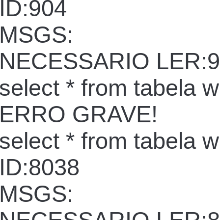
ID:904
MSGS:
NECESSARIO LER:9
select * from tabela 
ERRO GRAVE!
select * from tabela 
ID:8038
MSGS: