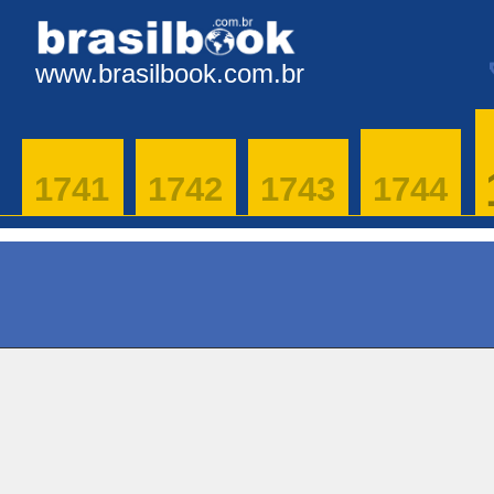
www.brasilbook.com.br
1741
1742
1743
1744