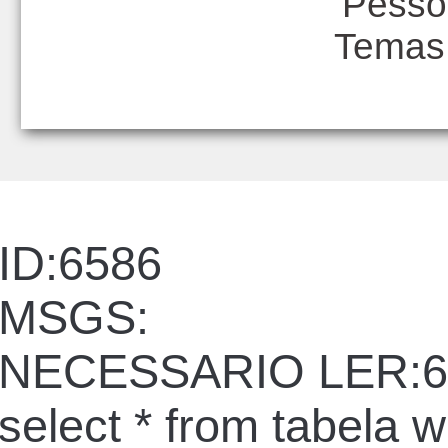
Pesso
Temas
ID:6586
MSGS:
NECESSARIO LER:6
select * from tabela 