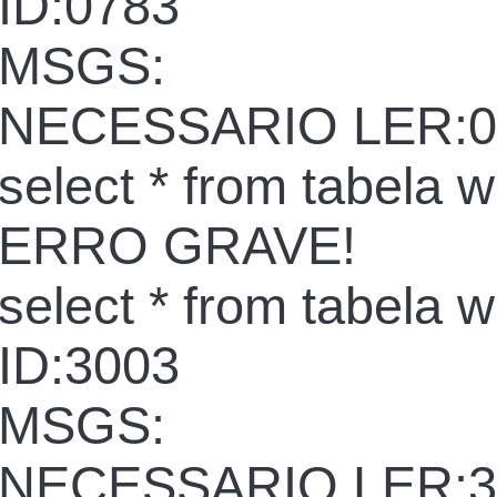
ID:0783
MSGS:
NECESSARIO LER:0
select * from tabela 
ERRO GRAVE!
select * from tabela 
ID:3003
MSGS:
NECESSARIO LER:3