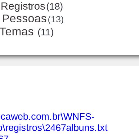
Registros
(18)
Pessoas
(13)
Temas
(11)
locaweb.com.br\WNFS-
\registros\2467albuns.txt
67