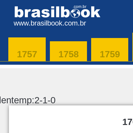
www.brasilbook.com.br
1757
1758
1759
lentemp:2-1-0
17