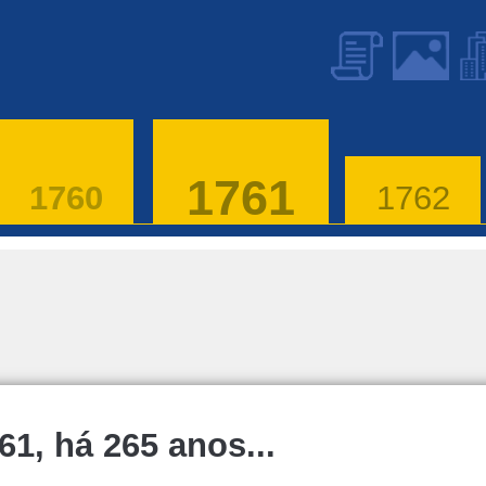
1761
1760
1762
61, há 265 anos...