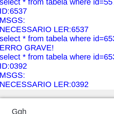
select * from tabela where id=55
ID:6537
MSGS:
NECESSARIO LER:6537
select * from tabela where id=65
ERRO GRAVE!
select * from tabela where id=65
ID:0392
MSGS:
NECESSARIO LER:0392
Ggh