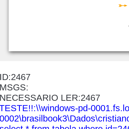
ID:2467
MSGS:
NECESSARIO LER:2467
TESTE!!:\\windows-pd-0001.fs.
0002\brasilbook3\Dados\cristiano
select * from tabela where id=24