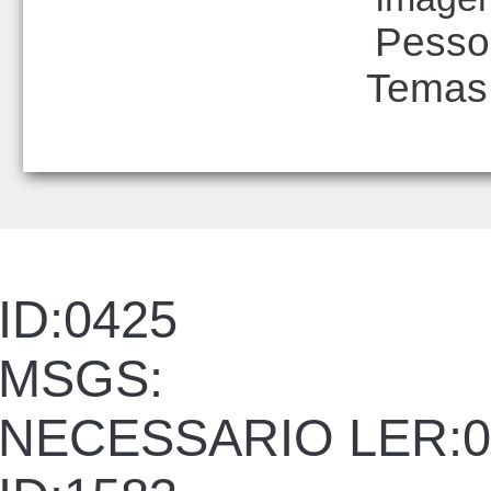
Pesso
Temas
ID:0425
MSGS:
NECESSARIO LER:0