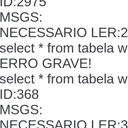
ID:2975
MSGS:
NECESSARIO LER:2
select * from tabela 
ERRO GRAVE!
select * from tabela 
ID:368
MSGS:
NECESSARIO LER:3