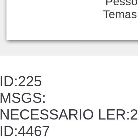
Pesso
Temas
ID:225
MSGS:
NECESSARIO LER:2
ID:4467