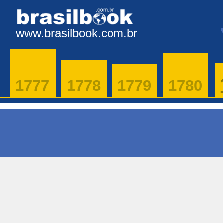
www.brasilbook.com.br
1777
1778
1779
1780