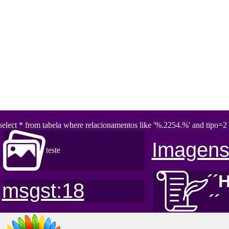
select * from tabela where relacionamentos like '%.2254.%' and tipo=2 
Imagens
teste
´´
msgst:18
´´