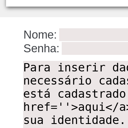
ID:10
Nome:
Senha:
,,