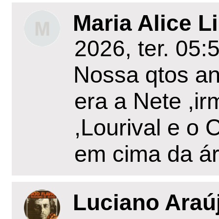
Maria Alice L
2026, ter. 05:
Nossa qtos a
era a Nete ,ir
,Lourival e o 
em cima da ár
Luciano Araúj