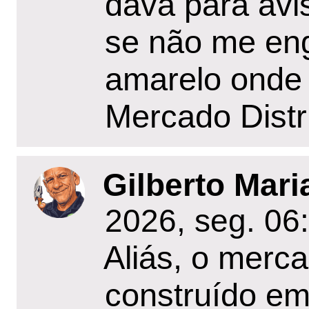
dava para avis
se não me en
amarelo onde 
Mercado Distri
Gilberto Mari
2026, seg. 06
Aliás, o mercad
construído em