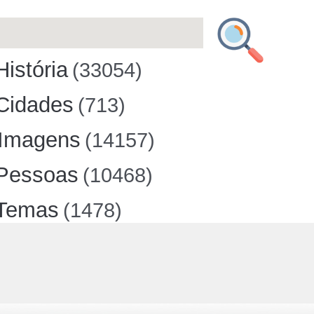
História
(33054)
Cidades
(713)
Imagens
(14157)
Pessoas
(10468)
Temas
(1478)