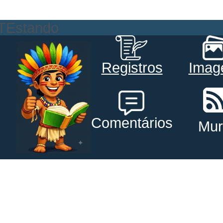
TEstando
Registros
Imag
Comentários
Mur