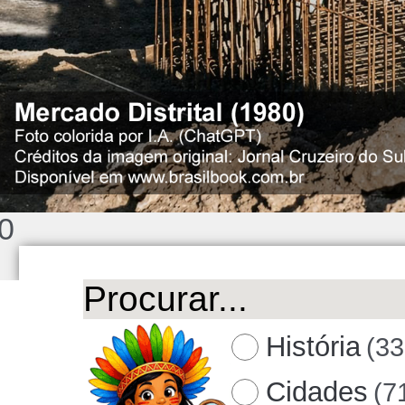
0
História
(33
Cidades
(7