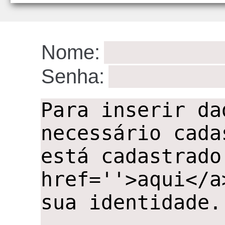
ID:1
Nome:
Senha:
,,