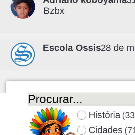
Bzbx
Escola Ossis
28 de ma
História
(33
Cidades
(7