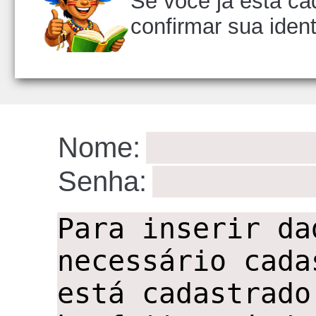
Se você já está ca
confirmar sua iden
ID:4
Nome:
Senha:
,,