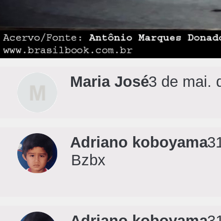
Maria José
3 de mai. 
Adriano koboyama
3
Bzbx
Adriano koboyama
3