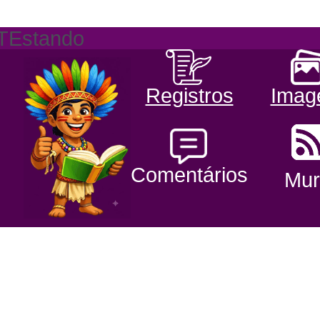
TEstando
Registros
Imag
Comentários
Mur