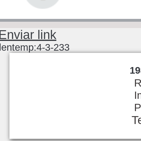
imagens
Enviar link
lentemp:4-3-233
19
R
I
P
T