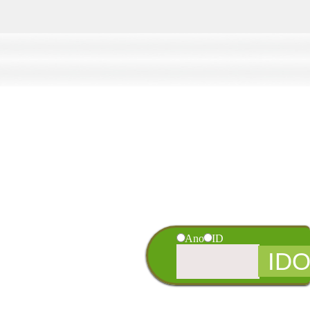
Ano
ID