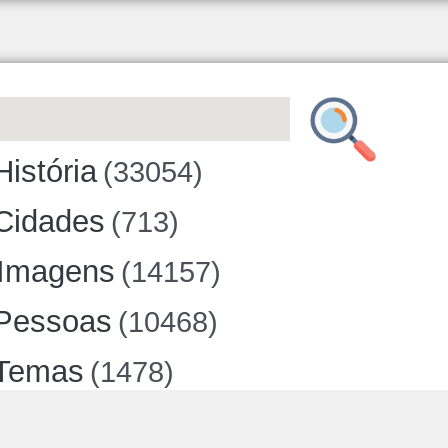
História
(33054)
Cidades
(713)
Imagens
(14157)
Pessoas
(10468)
Temas
(1478)