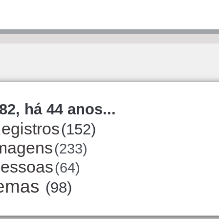
82, há 44 anos...
egistros
(152)
magens
(233)
essoas
(64)
emas
(98)