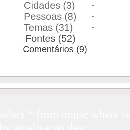
Fontes (52)
Comentários (9)
select * from imgsc where re
by atualizacao desc