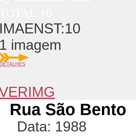
TOTAL:10
IMAENST:10
1 imagem
DETALHES
VERIMG
Rua São Bento
Data: 1988