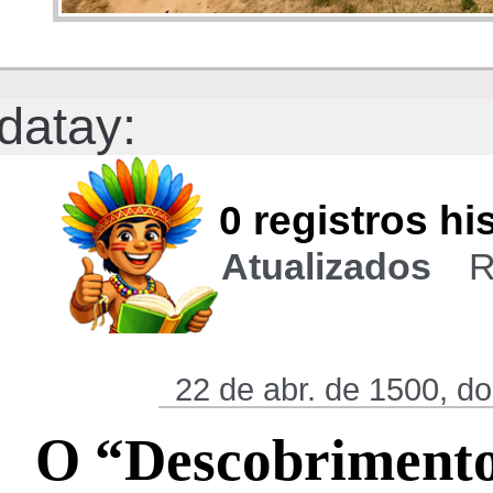
>
datay:
0 registros hi
Atualizados
R
22 de abr. de 1500, d
O “Descobrimento