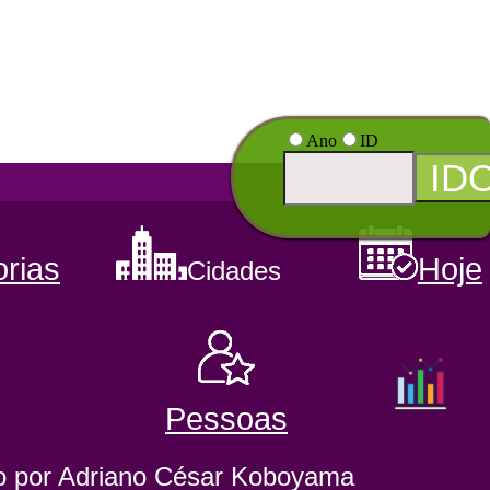
Ano
ID
rias
Hoje
Cidades
Pessoas
o por Adriano César Koboyama