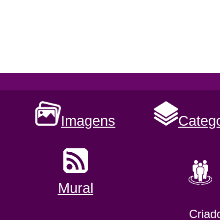
Imagens
Catego
Mural
Criad