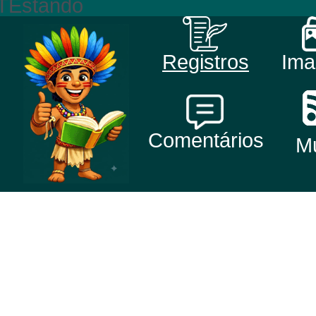
TEstando
Registros
Ima
Comentários
Mu