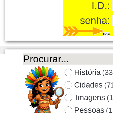
I.D.:
senha:
História
(33
Cidades
(7
Imagens
(
Pessoas
(