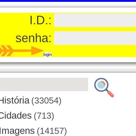
I.D.:
senha:
História
(33054)
Cidades
(713)
Imagens
(14157)