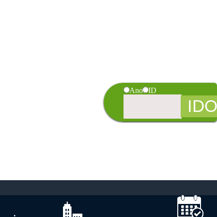
Ano
ID