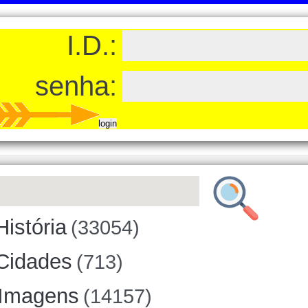
I.D.:
senha:
História
(33054)
Cidades
(713)
Imagens
(14157)