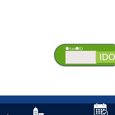
Ano
ID