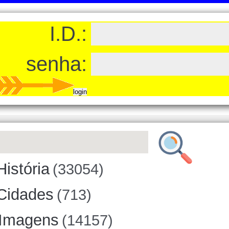
I.D.:
senha:
História
(33054)
Cidades
(713)
Imagens
(14157)