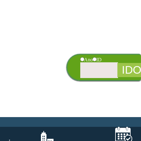
Ano
ID