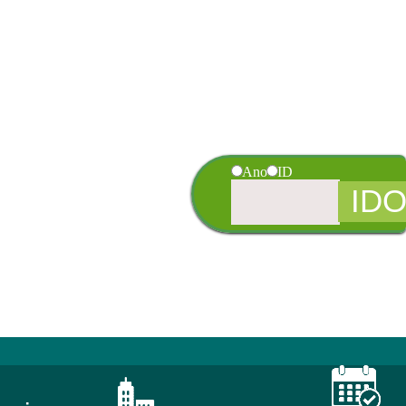
Ano
ID