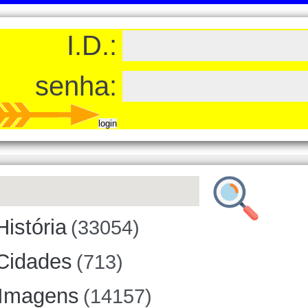
I.D.:
senha:
História
(33054)
Cidades
(713)
Imagens
(14157)