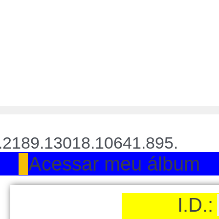
.2189.13018.10641.895.
Acessar meu álbum
I.D.: