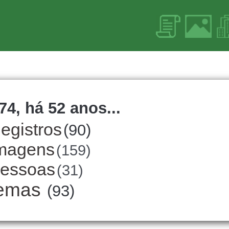
74, há 52 anos...
egistros
(90)
magens
(159)
essoas
(31)
emas
(93)