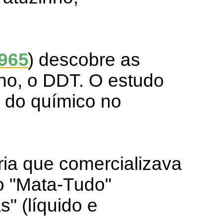
965
) descobre as
tano, o DDT. O estudo
 do químico no
ria que comercializava
 o "Mata-Tudo"
s" (líquido e