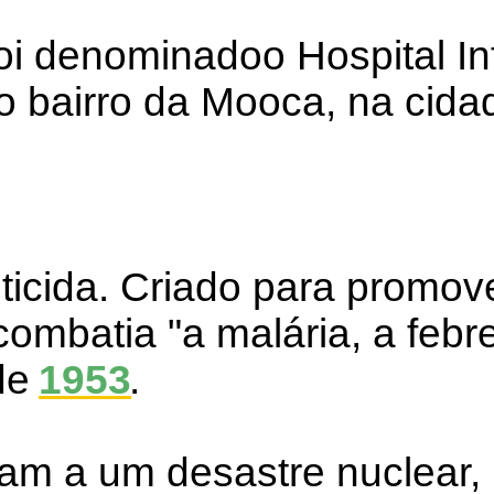
 denominadoo Hospital Inf
no bairro da Mooca, na cid
ticida. Criado para promove
ombatia "a malária, a febre 
de
1953
.
iam a um desastre nuclear,