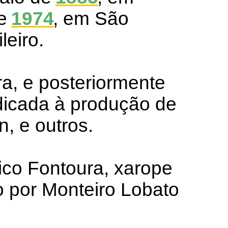
de
1974
, em São
leiro.
ra, e posteriormente
dicada à produção de
n, e outros.
co Fontoura, xarope
o por Monteiro Lobato