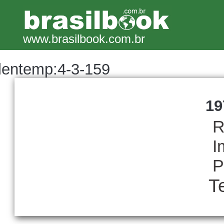
www.brasilbook.com.br
lentemp:4-3-159
19
R
I
P
T