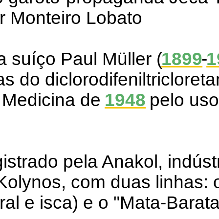
r Monteiro Lobato
 suíço Paul Müller (
1899
-
1
s do diclorodifeniltriclore
e Medicina de
1948
pelo uso
istrado pela Anakol, indúst
 Kolynos, com duas linhas:
iral e isca) e o "Mata-Barata