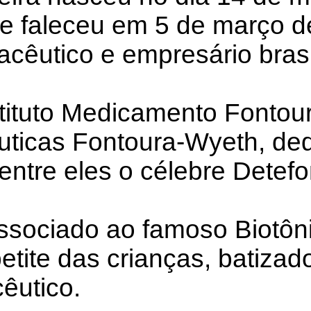
 e faleceu em 5 de março 
cêutico e empresário brasi
stituto Medicamento Fontou
uticas Fontoura-Wyeth, de
, entre eles o célebre Detefo
sociado ao famoso Biotôni
etite das crianças, batizad
êutico.