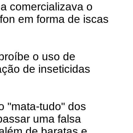
a comercializava o
fon em forma de iscas
 proíbe o uso de
ação de inseticidas
o "mata-tudo" dos
passar uma falsa
 além de baratas e