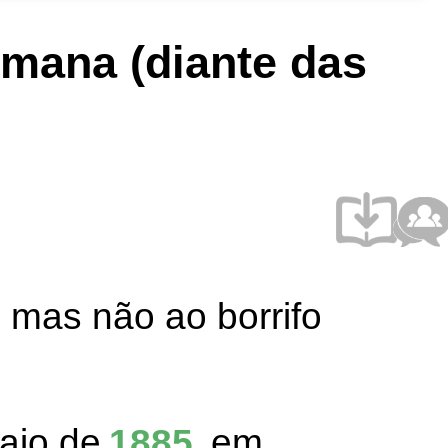
mana (diante das
 mas não ao borrifo
maio de
1885
, em