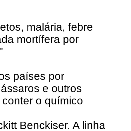
etos, malária, febre
da mortífera por
"
os países por
pássaros e outros
 conter o químico
itt Benckiser. A linha