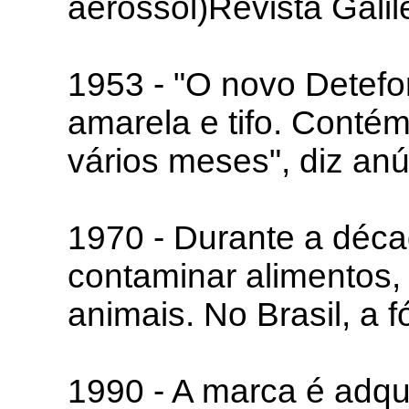
aerossol)Revista Galil
1953 - "O novo Detefon
amarela e tifo. Conté
vários meses", diz anú
1970 - Durante a déca
contaminar alimentos,
animais. No Brasil, a 
1990 - A marca é adqui