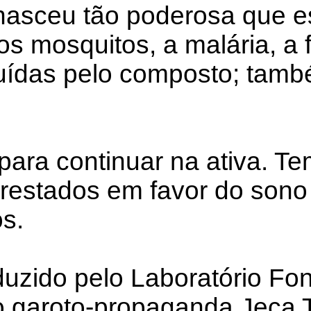
nasceu tão poderosa que e
s mosquitos, a malária, a f
ruídas pelo composto; ta
ara continuar na ativa. Te
restados em favor do sono 
s.
duzido pelo Laboratório F
o garoto-propaganda Jeca T