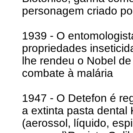
personagem criado po
1939 - O entomologista
propriedades inseticida
lhe rendeu o Nobel d
combate à malária
1947 - O Detefon é reg
a extinta pasta dental
(aerossol, líquido, esp