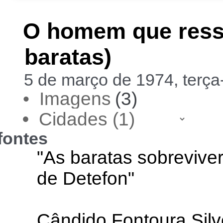
O homem que ressu
baratas)
5 de março de 1974, terça
• Imagens
(3)
•
fontes
"As baratas sobrevive
de Detefon"
Cândido Fontoura Silv