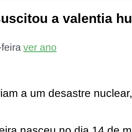
scitou a valentia hu
-feira
ver ano
riam a um desastre nuclear,
eira nasceu no dia 14 de 