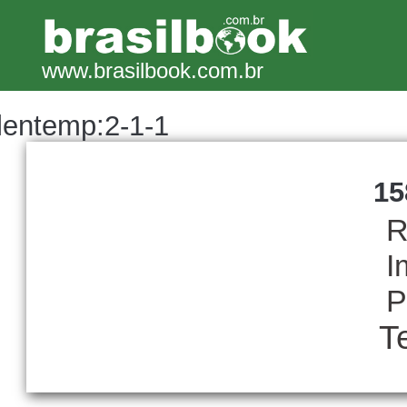
www.brasilbook.com.br
lentemp:2-1-1
15
R
I
P
T