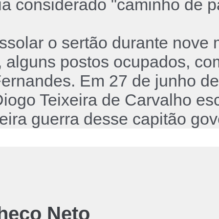
ia considerado "caminho de pa
ssolar o sertão durante nove 
z, alguns postos ocupados, c
 Fernandes. Em 27 de junho d
iogo Teixeira de Carvalho es
meira guerra desse capitão gov
heco Neto