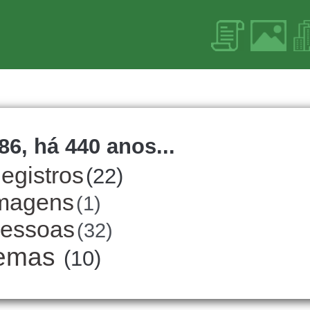
86, há 440 anos...
egistros
(22)
magens
(1)
essoas
(32)
emas
(10)