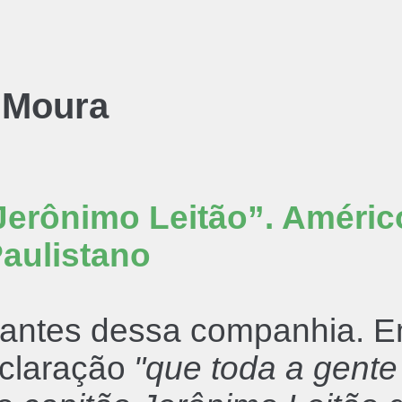
 Moura
 Jerônimo Leitão”. Améric
Paulistano
rantes dessa companhia. E
eclaração
"que toda a gente