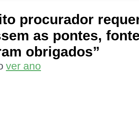
to procurador requer
ssem as pontes, font
ram obrigados”
do
ver ano