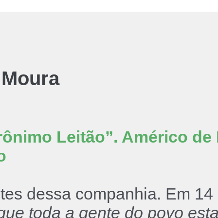
 Moura
rônimo Leitão”. Américo de
o
tes dessa companhia. Em 14 d
que toda a gente do povo est