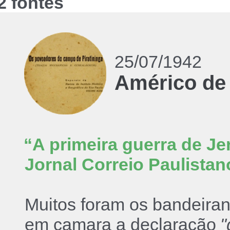
2 fontes
25/07/1942
Américo de
“A primeira guerra de Je
Jornal Correio Paulistan
Muitos foram os bandeiran
em camara a declaração
"