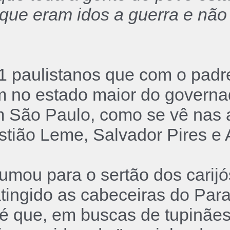
 que eram idos a guerra e não
 11 paulistanos que com o padr
m no estado maior do governa
 São Paulo, como se vê nas a
tião Leme, Salvador Pires e 
umou para o sertão dos carijó
a atingido as cabeceiras do P
 é que, em buscas de tupinãe