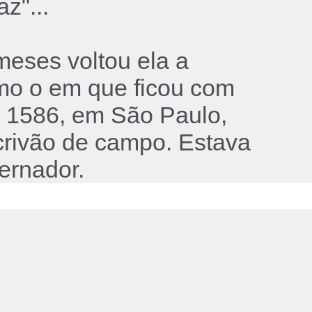
z"...
meses voltou ela a
omo o em que ficou com
e 1586, em São Paulo,
crivão de campo. Estava
ernador.