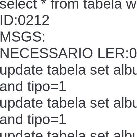
select * from tabela 
ID:0212
MSGS:
NECESSARIO LER:0
update tabela set al
and tipo=1
update tabela set al
and tipo=1
update tabela set al