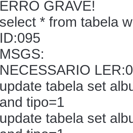
ERRO GRAVE!
select * from tabela 
ID:095
MSGS:
NECESSARIO LER:0
update tabela set al
and tipo=1
update tabela set al