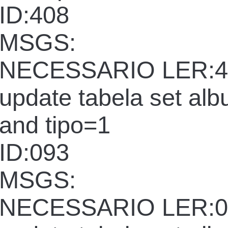
ID:408
MSGS:
NECESSARIO LER:4
update tabela set al
and tipo=1
ID:093
MSGS:
NECESSARIO LER:0