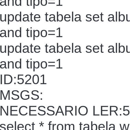
and tipo=1
update tabela set al
and tipo=1
update tabela set al
and tipo=1
ID:5201
MSGS:
NECESSARIO LER:5
select * from tabela 