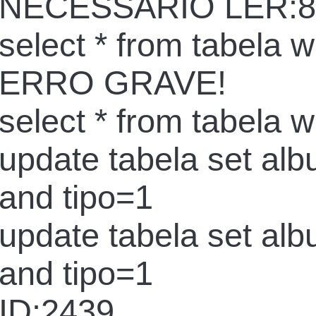
NECESSARIO LER:8
select * from tabela 
ERRO GRAVE!
select * from tabela 
update tabela set al
and tipo=1
update tabela set al
and tipo=1
ID:2439