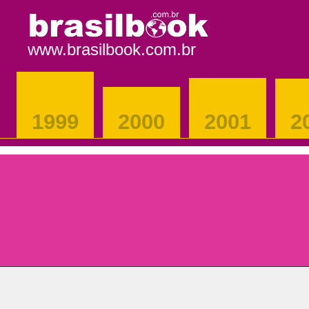
www.brasilbook.com.br
1999
2000
2001
2