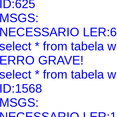
ID:625
MSGS:
NECESSARIO LER:6
select * from tabela 
ERRO GRAVE!
select * from tabela 
ID:1568
MSGS:
NECESSARIO LER:1