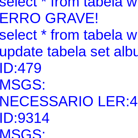
select * from tabela 
ERRO GRAVE!
select * from tabela 
update tabela set al
ID:479
MSGS:
NECESSARIO LER:4
ID:9314
MSGS: