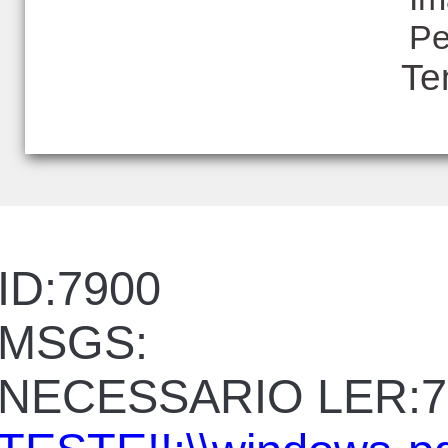
Pe
Te
ID:7900
MSGS:
NECESSARIO LER:7