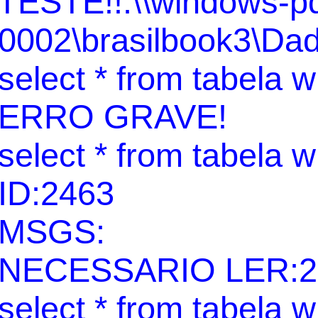
TESTE!!:\\windows-p
0002\brasilbook3\Dado
select * from tabela 
ERRO GRAVE!
select * from tabela 
ID:2463
MSGS:
NECESSARIO LER:2
select * from tabela 