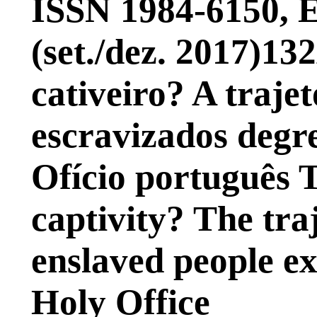
ISSN 1984-6150, Ed
(set./dez. 2017)13
cativeiro? A trajet
escravizados degr
Ofício português T
captivity? The tra
enslaved people ex
Holy Office