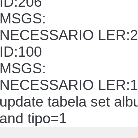
ID:206
MSGS:
NECESSARIO LER:2
ID:100
MSGS:
NECESSARIO LER:1
update tabela set al
and tipo=1