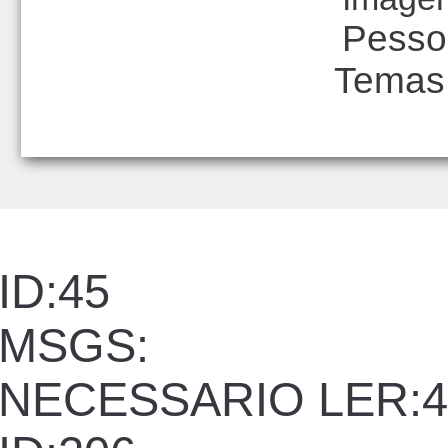
Pesso
Temas
ID:45
MSGS:
NECESSARIO LER:4