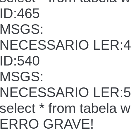
ID:465
MSGS:
NECESSARIO LER:4
ID:540
MSGS:
NECESSARIO LER:5
select * from tabela 
ERRO GRAVE!