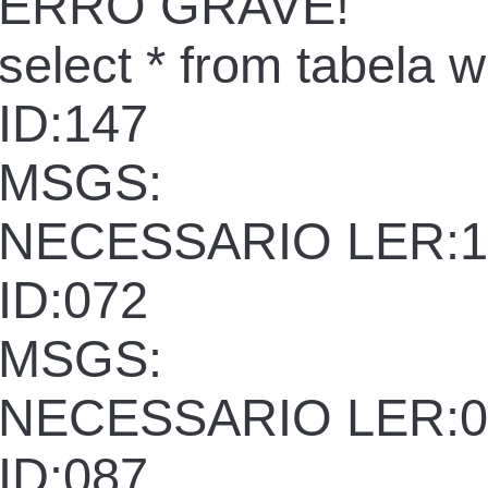
ERRO GRAVE!
select * from tabela 
ID:147
MSGS:
NECESSARIO LER:1
ID:072
MSGS:
NECESSARIO LER:0
ID:087