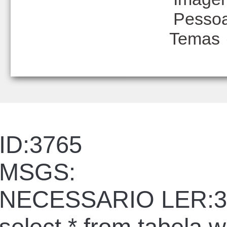
Pesso
Temas
ID:3765
MSGS:
NECESSARIO LER:3