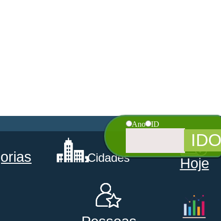
Ano
ID
orias
Cidades
Hoje