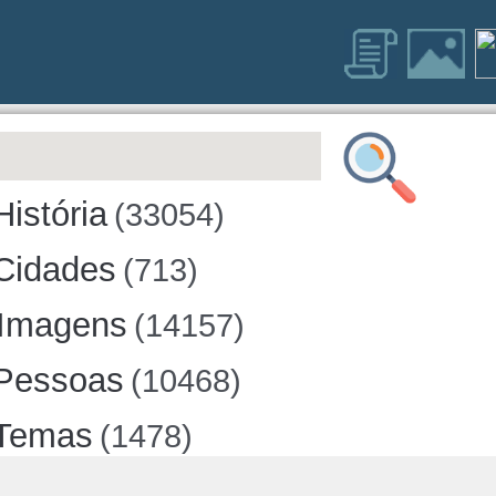
História
(33054)
Cidades
(713)
Imagens
(14157)
Pessoas
(10468)
Temas
(1478)