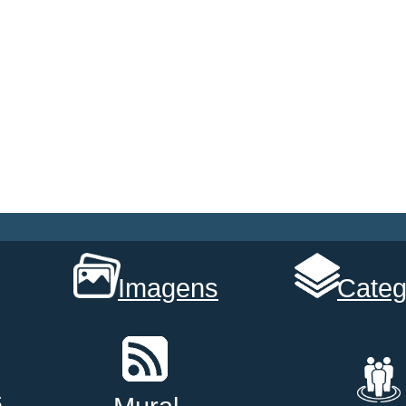
Imagens
Categ
s