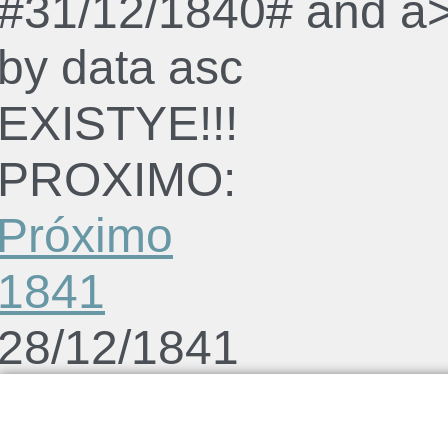
#31/12/1840# and a>
by data asc
EXISTYE!!!
PROXIMO:
Próximo
1841
28/12/1841