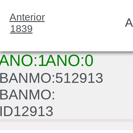
Anterior
A
1839
ANO:1
ANO:0
BANMO:512913
BANMO:
ID12913