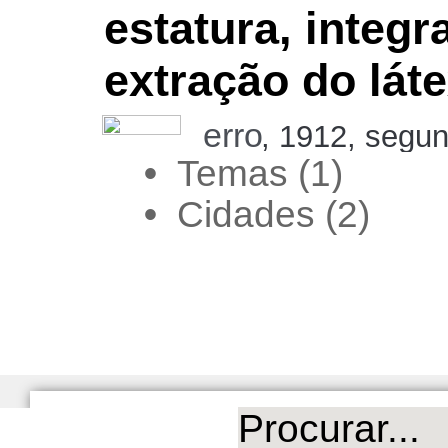
estatura, integ
extração do lát
erro
, 1912, segun
•
•