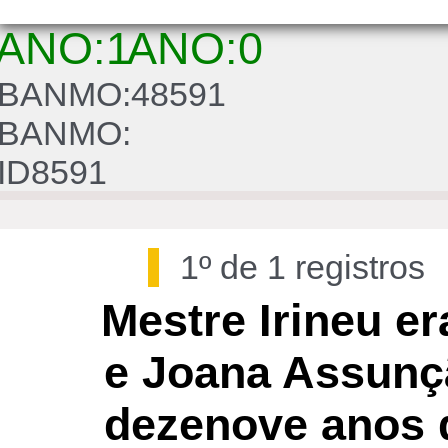
ANO:1
ANO:0
BANMO:48591
BANMO:
ID8591
1º de 1 registros
Mestre Irineu e
e Joana Assunç
dezenove anos de