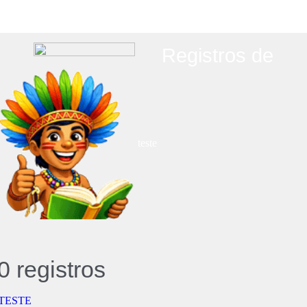
Registros de
teste
0 registros
TESTE