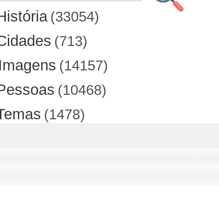
História
(33054)
Cidades
(713)
Imagens
(14157)
Pessoas
(10468)
Temas
(1478)