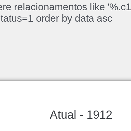
ere relacionamentos like '%.c
atus=1 order by data asc
Atual - 1912