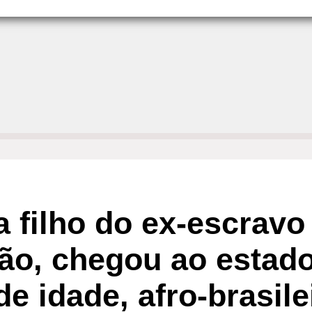
ra filho do ex-escrav
ão, chegou ao estad
 idade, afro-brasilei