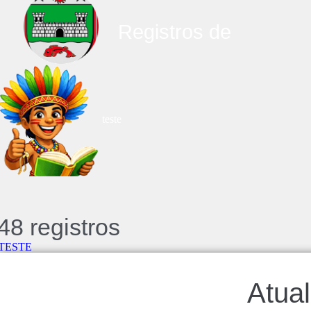
Registros de
teste
48 registros
TESTE
Atual