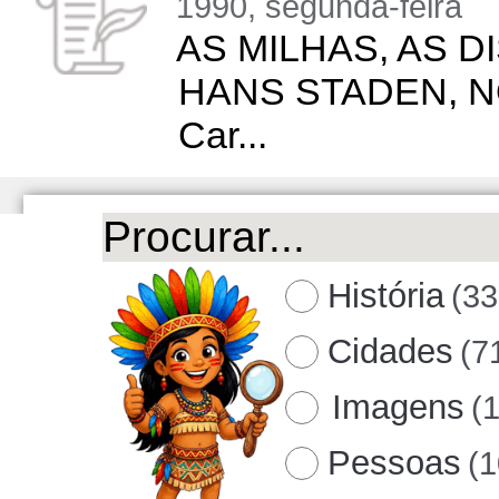
1990, segunda-feira
AS MILHAS, AS 
HANS STADEN, NO 
Car...
História
(33
Cidades
(7
Imagens
(
Pessoas
(