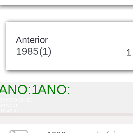
Anterior
1985
(1)
1
ANO:1
ANO:
BANMO:524393
BANMO:
ID24393