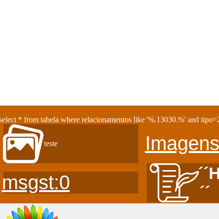
select * from tabela where relacionamentos like '%.13030.%' and tipo=2
Imagens
teste
´´
msgst:0
´´