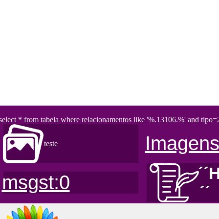
select * from tabela where relacionamentos like '%.13106.%' and tipo=2
Imagens
teste
´´
msgst:0
´´