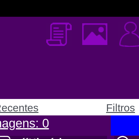
ecentes
Filtros
order by data asc
magens: 0