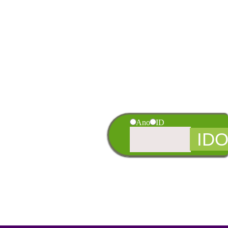
Ano
ID