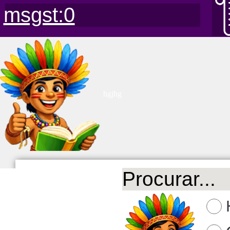
msgst:0
hgjhg