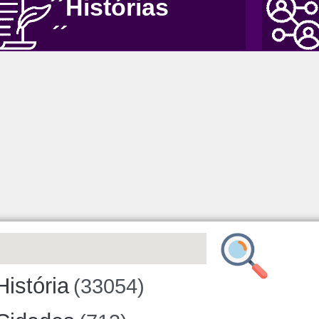
´´Histórias
´´
História
(33054)