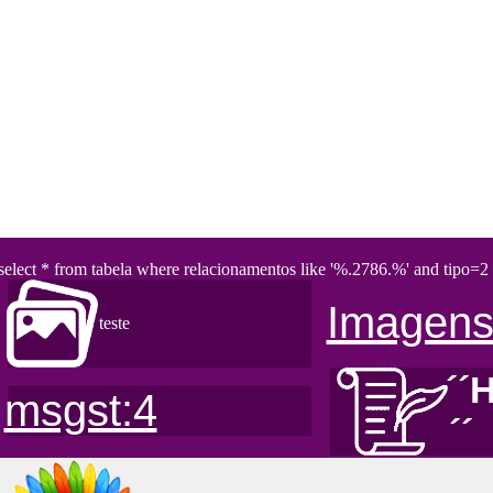
select * from tabela where relacionamentos like '%.2786.%' and tipo=2 
Imagens
teste
´´
msgst:4
´´