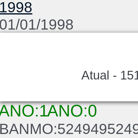
1998
01/01/1998
Atual - 15
ANO:1
ANO:0
BANMO:524949524