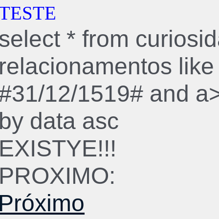
TESTE
select * from curios
relacionamentos like
#31/12/1519# and a>
by data asc
EXISTYE!!!
PROXIMO:
Próximo