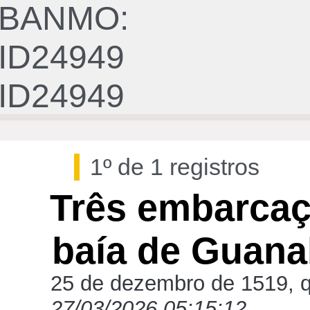
BANMO:
ID24949
ID24949
1º de 1 registros
Três embarcaç
baía de Guana
25 de dezembro de 1519, qu
27/03/2026 05:15:12