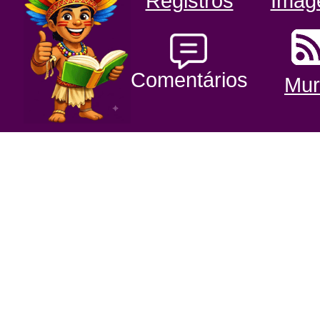
Registros
Imag
Comentários
Mur