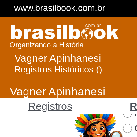
www.brasilbook.com.br
Organizando a História
Vagner Apinhanesi
Registros Históricos ()
Vagner Apinhanesi
Registros
R