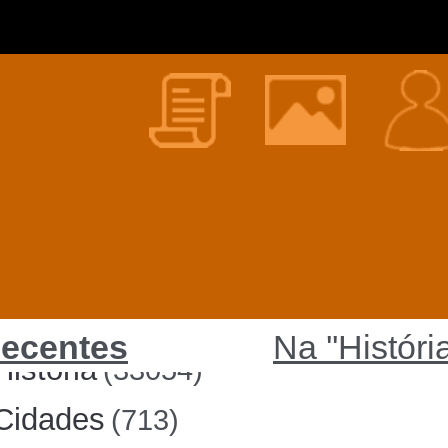
ecentes
Na ''Históri
História
(33054)
Cidades
(713)