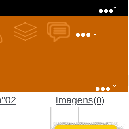
a''02
Imagens
(0)
Direto ao ano: