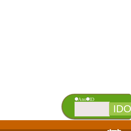
Ano
ID