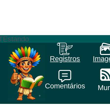
TEstando
Registros
Imag
Comentários
Mur