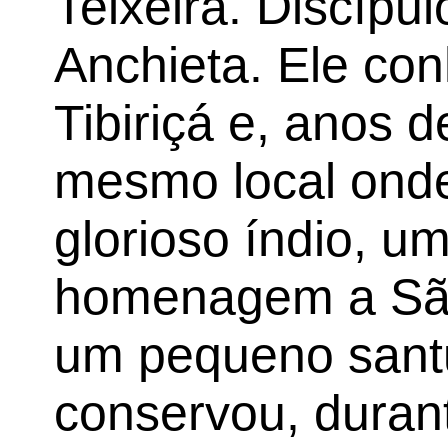
Teixeira. Discípu
Anchieta. Ele co
Tibiriçá e, anos d
mesmo local onde 
glorioso índio, u
homenagem a São
um pequeno santu
conservou, duran