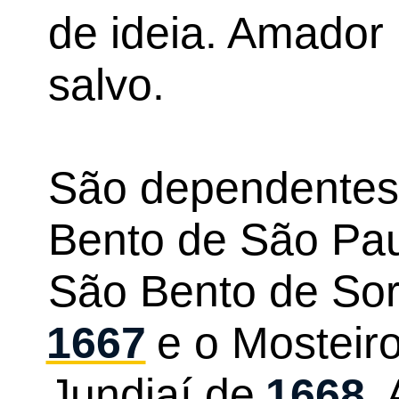
de ideia. Amador
salvo.
São dependentes
Bento de São Pau
São Bento de So
1667
e o Mosteir
Jundiaí de
1668
.