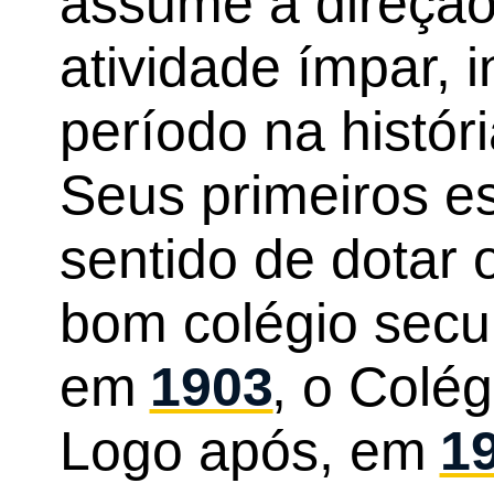
assume a direção
atividade ímpar, 
período na histór
Seus primeiros e
sentido de dotar 
bom colégio secu
em
1903
, o Colé
Logo após, em
1