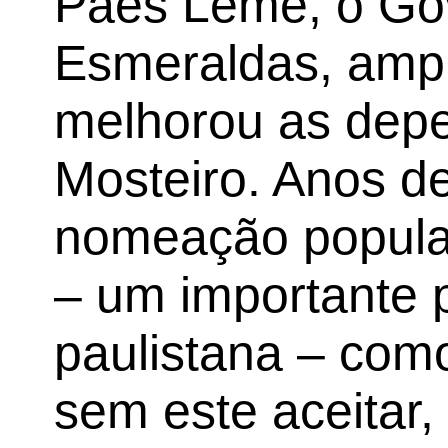
Paes Leme, o Go
Esmeraldas, ampli
melhorou as dep
Mosteiro. Anos d
nomeação popula
– um importante 
paulistana – como
sem este aceitar