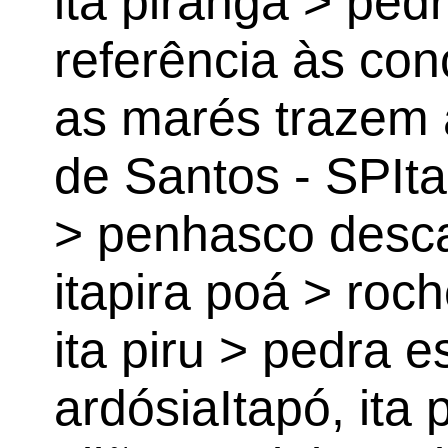
ita piranga > ped
referência às con
as marés trazem a
de Santos - SPItap
> penhasco desca
itapira poá > roc
ita piru > pedra 
ardósiaItapó, ita