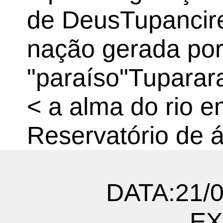
de DeusTupanciret
nação gerada por
"paraíso"Tuparar
< a alma do rio 
Reservatório de 
DATA:21/0
EX