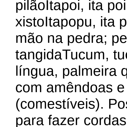
pilãoItapoi, ita p
xistoItapopu, ita 
mão na pedra; p
tangidaTucum, tu
língua, palmeira
com amêndoas e 
(comestíveis). Pos
para fazer corda