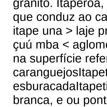
granito. Itaperoá,
que conduz ao ca
itape una > laje 
çuú mba < aglom
na superfície ref
caranguejosItapeti
esburacadaItapeti,
branca, e ou pont