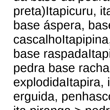
preta)Itapicuru, i
base áspera, bas
cascalhoItapipina,
base raspadaItapi
pedra base rachad
explodidaItapira, 
erguida, penhasc