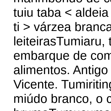
tuiu taba < aldeia
ti > várzea branc
leiteirasTumiaru,
embarque de comi
alimentos. Antigo
Vicente. Tumiriting
miúdo branco, o c