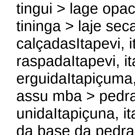
tingui > lage opac
tininga > laje sec
calçadasItapevi, i
raspadaItapevi, it
erguidaItapiçuma, 
assu mba > pedr
unidaItapiçuna, it
da base da pedra