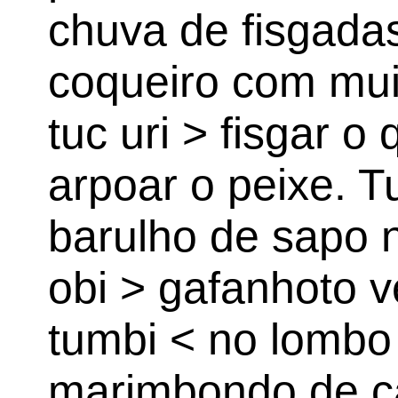
chuva de fisgada
coqueiro com muit
tuc uri > fisgar o 
arpoar o peixe. Tu
barulho de sapo n
obi > gafanhoto v
tumbi < no lombo
marimbondo de c