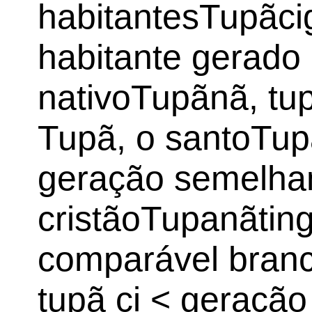
habitantesTupãcig
habitante gerado
nativoTupãnã, tu
Tupã, o santoTupa
geração semelhan
cristãoTupanãtinga
comparável branc
tupã ci < geraçã