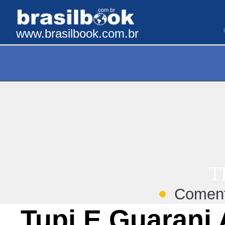
www.brasilbook.com.br
T
Coment
Tupi E Guarani