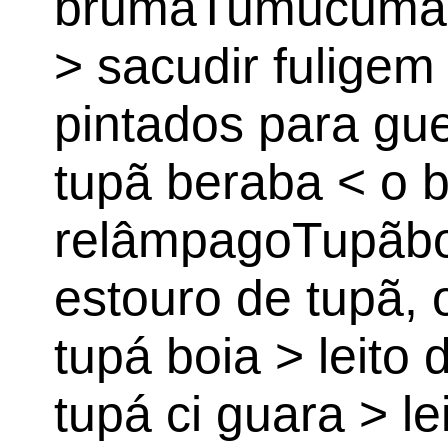
brumaTumucumaq
> sacudir fuligem
pintados para gu
tupã beraba < o b
relâmpagoTupãboc
estouro de tupã, 
tupá boia > leito
tupá ci guara > le