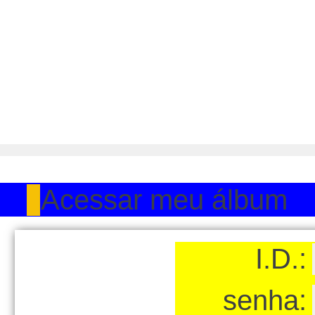
Acessar meu álbum
I.D.:
senha: