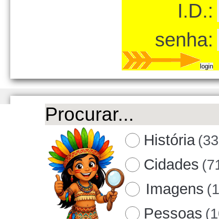
I.D.:
senha:
História
(33
Cidades
(7
Imagens
(
Pessoas
(