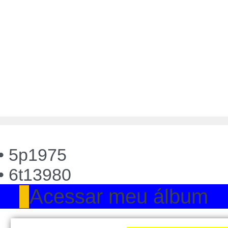
• 5p1975
• 6t13980
Acessar meu álbum