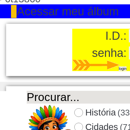
Acessar meu álbum
I.D.:
senha:
História
(33
Cidades
(7