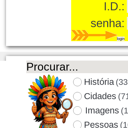
I.D.:
senha:
História
(33
Cidades
(7
Imagens
(
Pessoas
(