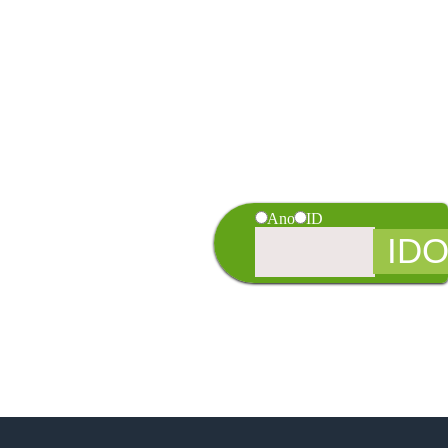
Ano
ID