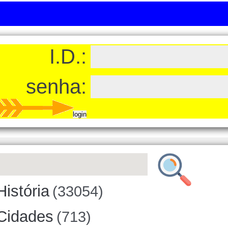
I.D.:
senha:
História
(33054)
Cidades
(713)